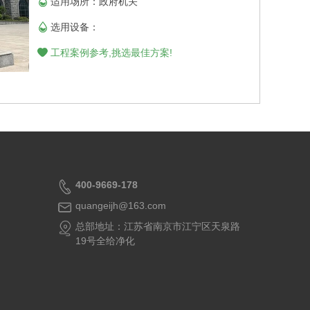
适用场所：政府机关
选用设备：
工程案例参考,挑选最佳方案!
400-9669-178
quangeijh@163.com
总部地址：江苏省南京市江宁区天泉路
19号全给净化