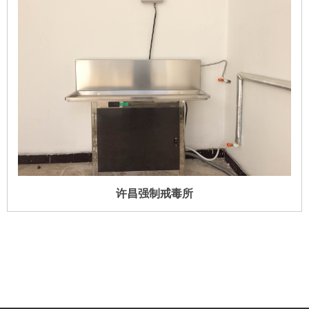
许昌强制戒毒所