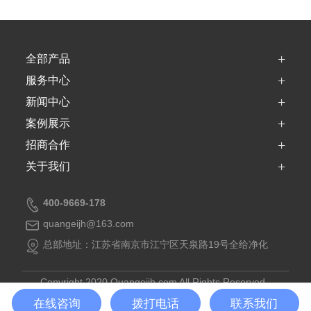
+
全部产品
+
服务中心
+
新闻中心
+
案例展示
+
招商合作
+
关于我们
400-9669-178
quangeijh@163.com
总部地址：江苏省南京市江宁区天泉路19号全给净化
Copyright 2020 Quangeijh.com All Rights Reserved .
江苏全给净化科技有限公司版权所有
苏ICP备 16046154号-1
在线咨询
拨打电话
联系我们